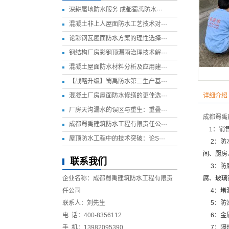
深耕属地防水服务 成都蜀禹防水···
混凝土非上人屋面防水工艺技术对···
论彩钢瓦屋面防水方案的理性选择···
钢结构厂房彩钢顶漏雨治理技术解···
混凝土屋面防水材料分析及应用建···
【战略升级】蜀禹防水第二生产基···
混凝土厂房屋面防水修缮的更佳选···
详细介绍
厂房天沟漏水的误区与重生：重叠···
成都蜀禹
成都蜀禹建筑防水工程有限责任公···
1：销售
屋顶防水工程中的技术突破：论S···
2：防水
间、厨房
联系我们
3：防腐
企业名称：成都蜀禹建筑防水工程有限责
腐、玻璃
任公司
4：堵漏
联系人：刘先生
5：防潮
电 话：400-8356112
6：金属
手 机：13982095390
7：隔热