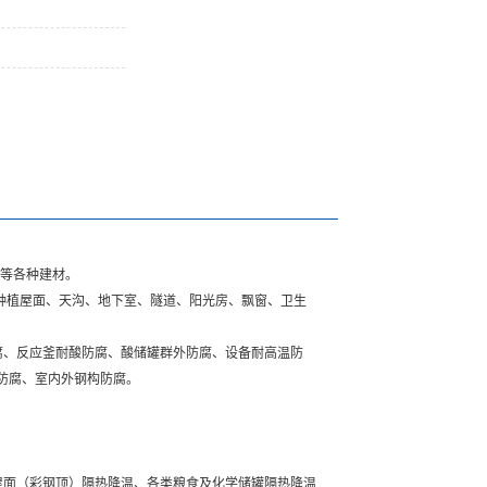
等各种建材。
种植屋面、天沟、地下室、隧道、阳光房、飘窗、卫生
、反应釜耐酸防腐、酸储罐群外防腐、设备耐高温防
防腐、室内外钢构防腐。
面（彩钢顶）隔热降温、各类粮食及化学储罐隔热降温