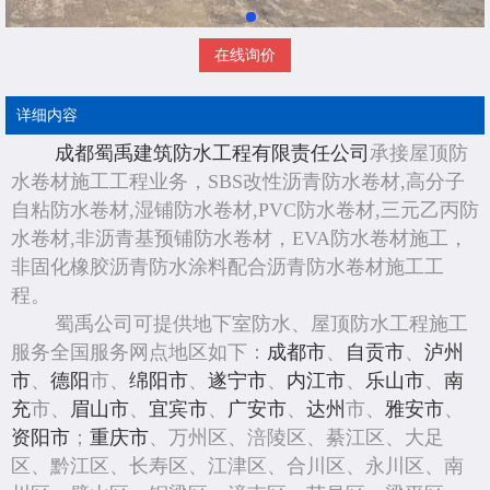
在线询价
详细内容
成都蜀禹建筑防水工程有限责任公司
承接屋顶防
水卷材施工工程业务，SBS改性沥青防水卷材,高分子
自粘防水卷材,湿铺防水卷材,PVC防水卷材,三元乙丙防
水卷材,非沥青基预铺防水卷材，EVA防水卷材施工，
非固化橡胶沥青防水涂料配合沥青防水卷材施工工
程。
蜀禹公司可提供地下室防水、屋顶防水工程施工
服务全国服务网点地区如下：
成都市
、
自贡市
、
泸州
市
、
德阳
市、
绵阳市
、
遂宁市
、
内江市
、
乐山市
、
南
充
市、
眉山市
、
宜宾市
、
广安市
、
达州
市、
雅安市
、
资阳市
；
重庆市
、万州区、涪陵区、綦江区、大足
区、黔江区、长寿区、江津区、合川区、永川区、南