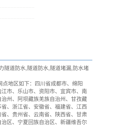
力隧道防水,隧道防水,隧道堵漏,防水堵
点地区如下：四川省
成都市
、
绵阳
内江市
、
乐山市
、
资阳市
、
宜宾市
、
南
自治州
、
阿坝藏族羌族自治州
、
甘孜藏
苏省
、
浙江省
、
安徽省
、
福建省
、
江西
川省、
贵州省
、
云南省
、
陕西省
、
甘肃
自治区
、
宁夏回族自治区
、
新疆维吾尔