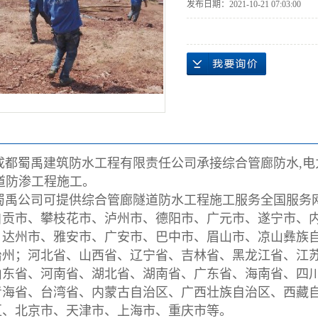
发布日期：
2021-10-21 07:03:00
成都蜀禹建筑防水工程有限责任公司
承接综合管廊防水,电
道防渗工程施工。
公司可提供综合管廊隧道防水工程施工服务全国服务网
自贡市
、
攀枝花
市、
泸州市
、
德阳
市、
广元市
、
遂宁市
、
、
达州
市、
雅安市
、
广安市
、
巴中市
、
眉山市
、
凉山彝族
治州
；
河北省
、
山西省
、
辽宁省
、
吉林省
、
黑龙江省
、
江
山东省
、
河南省
、
湖北省
、
湖南省
、
广东省
、
海南省
、四
青海省
、台湾省、
内蒙古自治区
、
广西壮族自治区
、
西藏
区
、
北京市
、
天津市
、
上海市
、
重庆市
等。