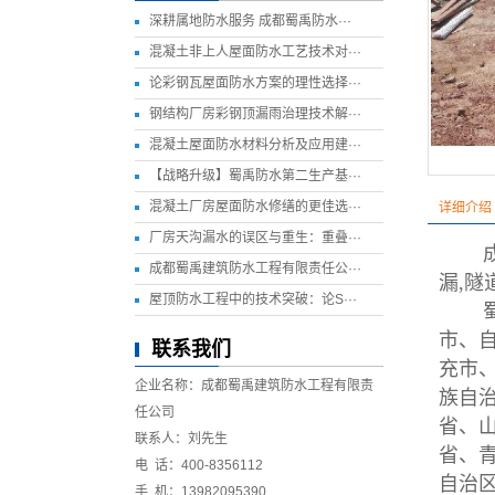
深耕属地防水服务 成都蜀禹防水···
混凝土非上人屋面防水工艺技术对···
论彩钢瓦屋面防水方案的理性选择···
钢结构厂房彩钢顶漏雨治理技术解···
混凝土屋面防水材料分析及应用建···
【战略升级】蜀禹防水第二生产基···
混凝土厂房屋面防水修缮的更佳选···
详细介绍
厂房天沟漏水的误区与重生：重叠···
成都蜀禹建筑防水工程有限责任公···
漏,隧
屋顶防水工程中的技术突破：论S···
蜀禹
市
、
联系我们
充
市
企业名称：成都蜀禹建筑防水工程有限责
族自
任公司
省
、
联系人：刘先生
省
、
电 话：400-8356112
自治
手 机：13982095390