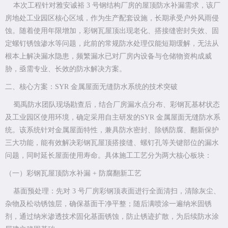
本次工程针对雅安诚裕 3 号钢结构厂房的屋顶防水补漏需求，该厂
房地处工业园区核心区域，作为生产配套设施，长期承受户外风雨侵
蚀。随着使用年限增加，彩钢瓦屋顶出现老化、搭接缝密封失效、固
定螺钉锈蚀渗水等问题，此前的常规防水处理仅能短期缓解，无法从
根本上解决漏水隐患，频繁漏水已对厂房内设备与仓储物资构成威
胁，亟需专业、长效的防水解决方案。
二、核心方案：SYR 金属屋面无缝防水系统的技术突破
蜀禹防水团队现场勘查后，结合厂房漏水点分布、彩钢瓦基材状态
及工业园区使用环境，确定采用自主研发的SYR 金属屋面无缝防水系
统。该系统针对金属屋面特性，兼具防水密封、除锈防腐、翻新保护
三大功能，能有效解决彩钢瓦屋顶搭接缝、螺钉孔等关键部位的漏水
问题，同时延长屋面使用寿命。具体施工工艺分为两大核心板块：
（一）彩钢瓦屋顶防水补漏 + 防腐翻新工艺
基面预处理：先对 3 号厂房彩钢顶表面进行全面清扫，清除灰尘、
杂物及松动锈蚀层，确保基面干净平整；随后满喷涂一遍纳米固锈
剂，通过纳米渗透技术固化基面锈蚀，防止锈迹扩散，为后续防水涂