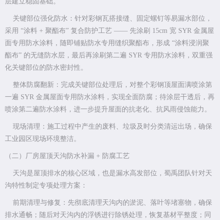
层建立稳固基础。
关键部位强化防水：针对彩钢瓦搭接缝、固定螺钉等易漏水部位，
采用 “涂料 + 聚酯布” 复合防护工艺 —— 先涂刷 15cm 宽 SYR 金属屋
面专用防水涂料，随即铺贴防水专用缝织聚酯布，形成 “涂料浸润聚
酯布” 的无缝防水层，最后再涂刷第二遍 SYR 专用防水涂料，双重强
化关键部位的防水密封性。
整体防腐翻新：完成关键部位处理后，对整个彩钢顶屋面满喷涂第
一遍 SYR 金属屋面专用防水涂料，实现全面防腐；待涂层干透后，再
喷涂第二遍防水涂料，进一步提升屋面的抗老化、抗风雨侵蚀能力。
现场清理：施工过程中产生的废料、垃圾及时分类清运出场，确保
工业园区现场环境整洁。
（二）厂房屋顶天沟防水补漏 + 防腐工艺
天沟是屋顶排水的核心区域，也是漏水高发部位，蜀禹团队针对天
沟特性制定专项处理方案：
前期清理与修复：先彻底清理天沟内的淤泥、落叶等堵塞物，确保
排水通畅；随后对天沟内的浮锈进行除锈处理，恢复基材平整度；同