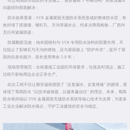
经过蜀禹防水团队的专业施工，雅安诚裕 3 号钢结构厂房屋顶漏水
问题得到彻底解决：
防水效果显著：SYR 金属屋面无缝防水系统形成的整体防水层，有
效封堵了搭接缝、螺钉孔、天沟等漏水点，经多次降雨检验，厂房内
无任何渗漏痕迹；
防腐翻新见效：纳米固锈剂与 SYR 专用防水涂料的双重作用，不
仅阻止了彩钢瓦与天沟的锈蚀，还为屋面披上 “防护外衣”，提升了屋
面的抗老化能力，延长使用寿命 5-8 年；
现场管理规范：全程遵循工业园区环保要求，垃圾及时清运，施工
过程不影响周边企业正常生产。
此次工程不仅让雅安诚裕摆脱了 “反复漏水、反复维修” 的困境，更
体现了蜀禹防水 “以技术破难题，以服务赢信任” 的理念。未来，蜀禹
防水将持续以 SYR 金属屋面无缝防水系统等核心技术为支撑，为更多
工业企业解决防水痛点，守护工业建筑的安全与稳定。