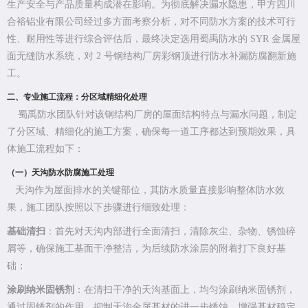
生产安全与产品质量构成潜在影响。为彻底解决漏水隐患，甲方四川
合裕铝业有限公司经过多方面考察分析，对不同防水方案的技术可行
性、耐用性等进行综合评估后，最终决定选用蜀禹防水的 SYR 金属屋
面无缝防水系统，对 2 号钢结构厂房彩钢顶进行防水补漏防腐翻新施
工。
二、专业施工流程：分区域精细化处理
蜀禹防水团队针对该钢结构厂房的屋面结构特点与漏水问题，制定
了分区域、精细化的施工方案，确保每一道工序都达到预期效果，具
体施工流程如下：
（一）天沟防水防腐施工处理
天沟作为屋面排水的关键部位，其防水质量直接影响整体防水效
果，施工团队按照以下步骤进行细致处理：
基础清扫
：首先对天沟内部进行全面清扫，清除灰尘、杂物、锈蚀碎
屑等，确保施工基面干净整洁，为后续防水涂层的附着打下良好基
础；
涂刷纳米固锈剂
：在清扫干净的天沟基面上，均匀涂刷纳米固锈剂，
通过固锈剂的作用，抑制天沟金属基材的进一步锈蚀，增强基材稳定