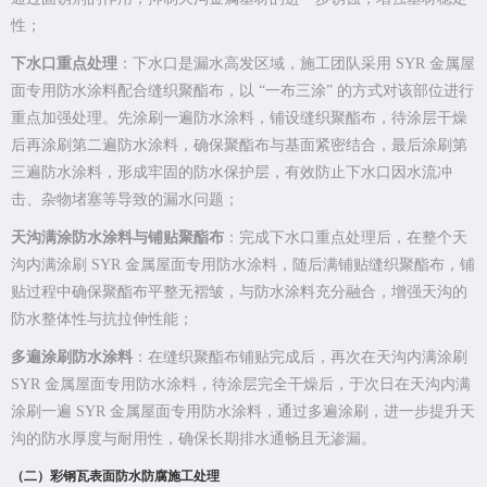
性；
下水口重点处理
：下水口是漏水高发区域，施工团队采用 SYR 金属屋
面专用防水涂料配合缝织聚酯布，以 “一布三涂” 的方式对该部位进行
重点加强处理。先涂刷一遍防水涂料，铺设缝织聚酯布，待涂层干燥
后再涂刷第二遍防水涂料，确保聚酯布与基面紧密结合，最后涂刷第
三遍防水涂料，形成牢固的防水保护层，有效防止下水口因水流冲
击、杂物堵塞等导致的漏水问题；
天沟满涂防水涂料与铺贴聚酯布
：完成下水口重点处理后，在整个天
沟内满涂刷 SYR 金属屋面专用防水涂料，随后满铺贴缝织聚酯布，铺
贴过程中确保聚酯布平整无褶皱，与防水涂料充分融合，增强天沟的
防水整体性与抗拉伸性能；
多遍涂刷防水涂料
：在缝织聚酯布铺贴完成后，再次在天沟内满涂刷
SYR 金属屋面专用防水涂料，待涂层完全干燥后，于次日在天沟内满
涂刷一遍 SYR 金属屋面专用防水涂料，通过多遍涂刷，进一步提升天
沟的防水厚度与耐用性，确保长期排水通畅且无渗漏。
（二）彩钢瓦表面防水防腐施工处理