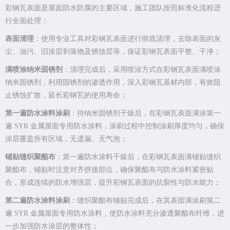
彩钢瓦表面是屋面防水防腐的主要区域，施工团队按照标准化流程进
行全面处理：
表面清理
：使用专业工具对彩钢瓦表面进行彻底清理，去除表面的灰
尘、油污、旧涂层剥落物及锈蚀层等，保证彩钢瓦表面平整、干净；
满喷涂纳米固锈剂
：清理完成后，采用喷涂方式在彩钢瓦表面满喷涂
纳米固锈剂，利用固锈剂的渗透作用，深入彩钢瓦基材内部，有效阻
止锈蚀扩散，延长彩钢瓦的使用寿命；
第一遍防水涂料涂刷
：待纳米固锈剂干燥后，在彩钢瓦表面满涂第一
遍 SYR 金属屋面专用防水涂料，涂刷过程中控制涂刷厚度均匀，确保
涂层覆盖所有区域，无遗漏、无气泡；
铺贴缝织聚酯布
：第一遍防水涂料干燥后，在彩钢瓦表面满铺贴缝织
聚酯布，铺贴时注意对齐拼接部位，确保聚酯布与防水涂料紧密贴
合，形成连续的防水增强层，提升彩钢瓦表面的抗裂性与防水能力；
第二遍防水涂料涂刷
：缝织聚酯布铺贴完成后，在其表面满涂刷第二
遍 SYR 金属屋面专用防水涂料，使防水涂料充分渗透聚酯布纤维，进
一步加强防水涂层的整体性；